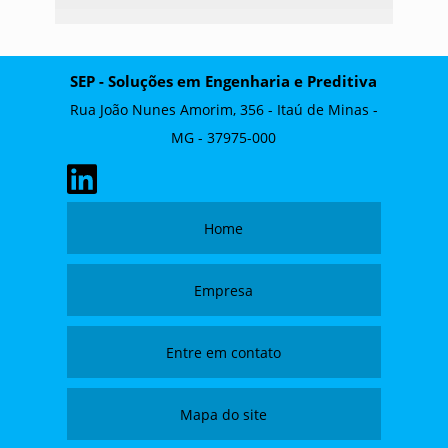
SEP - Soluções em Engenharia e Preditiva
Rua João Nunes Amorim, 356 - Itaú de Minas -
MG - 37975-000
Home
Empresa
Entre em contato
Mapa do site