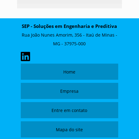
SEP - Soluções em Engenharia e Preditiva
Rua João Nunes Amorim, 356 - Itaú de Minas -
MG - 37975-000
Home
Empresa
Entre em contato
Mapa do site