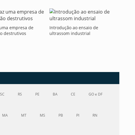
 uma empresa de
Introdução ao ensaio de
o destrutivos
ultrassom industrial
SC
RS
PE
BA
CE
GO e DF
MA
MT
MS
PB
PI
RN