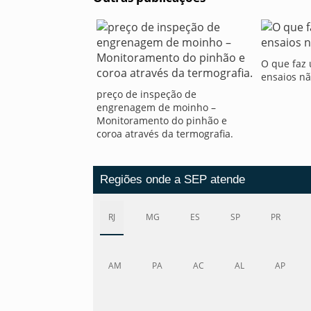
O que faz
ensaios nã
preço de inspeção de
engrenagem de moinho –
Monitoramento do pinhão e
coroa através da termografia.
Regiões onde a SEP atende
RJ
MG
ES
SP
PR
AM
PA
AC
AL
AP