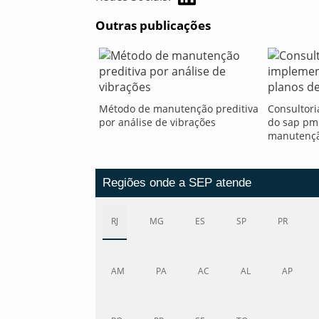
Outras publicações
Método de manutenção preditiva
Consultor
por análise de vibrações
do sap pm
manutenç
Regiões onde a SEP atende
RJ
MG
ES
SP
PR
AM
PA
AC
AL
AP