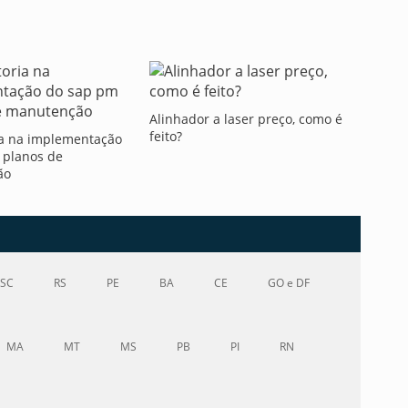
Alinhador a laser preço, como é
feito?
ia na implementação
 planos de
ão
SC
RS
PE
BA
CE
GO e DF
MA
MT
MS
PB
PI
RN