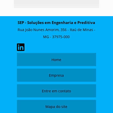
SEP - Soluções em Engenharia e Preditiva
Rua João Nunes Amorim, 356 - Itaú de Minas -
MG - 37975-000
Home
Empresa
Entre em contato
Mapa do site